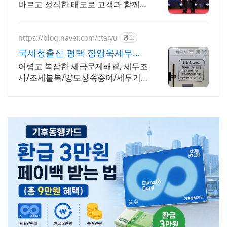
바르고 정직한 태도로 고객과 함께
20년
https://blog.naver.com/ctajyu
광고
국세청출신 평택 장영욱세무사
국세청15년경력 조세전문가
어렵고 복잡한 세금문제해결, 세무조
사/조세불복/양도상속증여/세무기
장/합리적가격